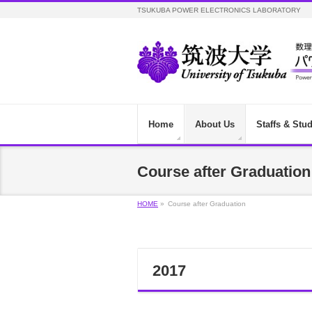
TSUKUBA POWER ELECTRONICS LABORATORY
Home
About Us
Staffs & Stu
Course after Graduation
HOME
»
Course after Graduation
2017