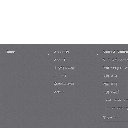
Home
About Us
Staffs & Studen
About Us
Staffs & Student
主な研究設備
Prof. Noriyuki 
Join us!
矢野 裕司
卒業生の進路
磯部 高範
Access
連携大学院
Prof. Hiroshi Ya
Dr. Kazutoshi Ko
所属学生