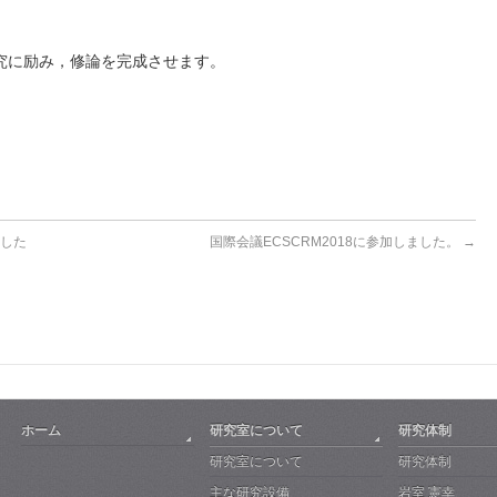
究に励み，修論を完成させます。
ました
国際会議ECSCRM2018に参加しました。
→
ホーム
研究室について
研究体制
研究室について
研究体制
主な研究設備
岩室 憲幸