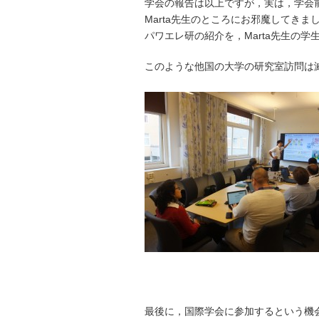
学会の報告は以上ですが，実は，学会前(9
Marta先生のところにお邪魔してき
パワエレ研の紹介を，Marta先生の
このような他国の大学の研究室訪問は
最後に，国際学会に参加するという機