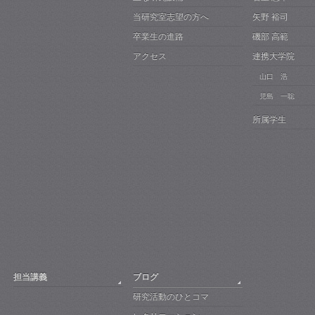
当研究室志望の方へ
矢野 裕司
卒業生の進路
磯部 高範
アクセス
連携大学院
山口 浩
児島 一聡
所属学生
担当講義
ブログ
研究活動のひとコマ