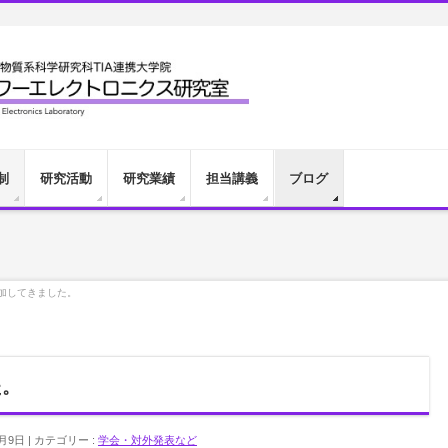
制
研究活動
研究業績
担当講義
ブログ
に参加してきました。
た。
0月9日
カテゴリー :
学会・対外発表など